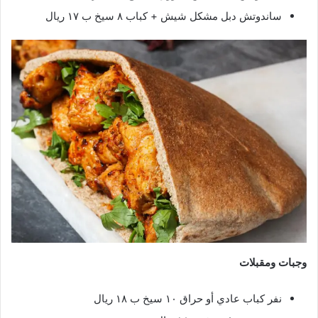
ساندوتش دبل مشكل شيش + كباب ٨ سيخ ب ١٧ ريال
وجبات ومقبلات
نفر كباب عادي أو حراق ١٠ سيخ ب ١٨ ريال