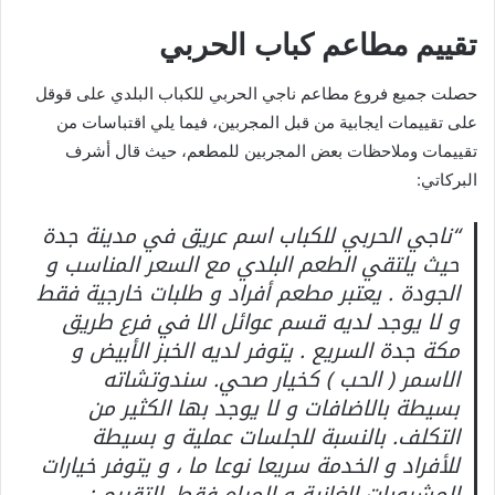
تقييم مطاعم كباب الحربي
حصلت جميع فروع مطاعم ناجي الحربي للكباب البلدي على قوقل
على تقييمات ايجابية من قبل المجربين، فيما يلي اقتباسات من
تقييمات وملاحظات بعض المجربين للمطعم، حيث قال أشرف
البركاتي:
“ناجي الحربي للكباب اسم عريق في مدينة جدة
حيث يلتقي الطعم البلدي مع السعر المناسب و
الجودة . يعتبر مطعم أفراد و طلبات خارجية فقط
و لا يوجد لديه قسم عوائل الا في فرع طريق
مكة جدة السريع . يتوفر لديه الخبز الأبيض و
الاسمر ( الحب ) كخيار صحي. سندوتشاته
بسيطة بالاضافات و لا يوجد بها الكثير من
التكلف. بالنسبة للجلسات عملية و بسيطة
للأفراد و الخدمة سريعا نوعا ما ، و يتوفر خيارات
المشروبات الغازية و المياه فقط. التقييم :-