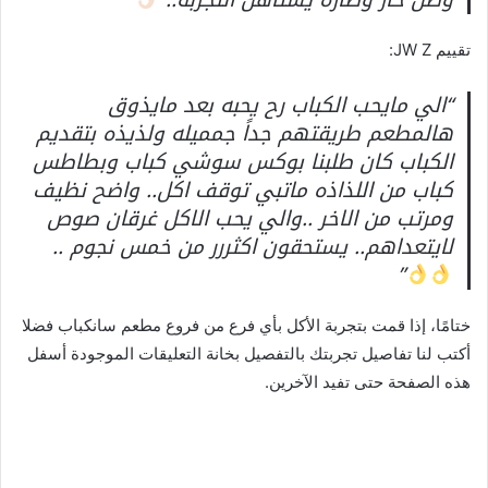
وصل حار وطازه يستاهل التجربة..
”
تقييم JW Z:
“الي مايحب الكباب رح يحبه بعد مايذوق
هالمطعم طريقتهم جداً جمميله ولذيذه بتقديم
الكباب كان طلبنا بوكس سوشي كباب وبطاطس
كباب من اللذاذه ماتبي توقف اكل.. واضح نظيف
ومرتب من الاخر ..والي يحب الاكل غرقان صوص
لايتعداهم.. يستحقون اكثررر من خمس نجوم ..
”
ختامًا، إذا قمت بتجربة الأكل بأي فرع من فروع مطعم سانكباب فضلا
أكتب لنا تفاصيل تجربتك بالتفصيل بخانة التعليقات الموجودة أسفل
هذه الصفحة حتى تفيد الآخرين.