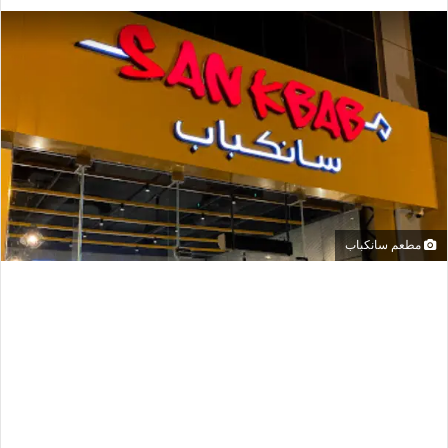
مطعم سانكباب