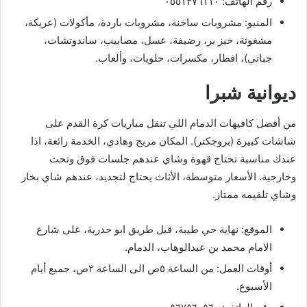
رقم الهاتف: ٠٥٥١٣٧٦١١٠
المنيو: مشروبات ساخنة، مشروبات باردة، مأكولات (عريكة،
مشغوثة، خبز بر، رضيفة، عسل، مصابيب، ساندوتشات،
جباتي)، افطار، مكسرات، حلويات، وألعاب.
ديوانية شبرا
من أفضل كافيهات الدمام اللي تنقل مباريات كرة القدم على
شاشات كبيرة (بروجكتر). المكان مريح وهادي، الخدمة رائعة، اذا
عندك مناسبة تحتاج قهوة وشاي عندهم جلسات فوق وتحت
وخارجية. الأسعار متوسطة، الأثاث يحتاج لتجديد، عندهم شاي بخار
وشاي تلقيمه ممتاز.
الموقع: نهاية حي طيبة، قبل طريق ابو حدرية، على شارع
الامام محمد بن عبدالوهاب، الدمام.
أوقات العمل: من الساعة ٥ص الى الساعة ٢ص، جميع أيام
الأسبوع.