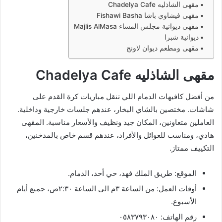
مقهى الشاذليه Chadelya Cafe
مقهى فيشاوي باشا Fishawi Basha
مقهى ديوانية مجلس المساء Majlis AlMasa
ديوانية شبرا
مقهى ومطعم ديوان لاونج
مقهى الشاذليه Chadelya Cafe
من أفضل كافيهات الدمام اللي تنقل مباريات كرة القدم على
شاشات. مختصين بالشاي البخار، عندهم جلسات خارجية وداخلية.
العاملين متعاونين، المكان جيد ونظيف والأسعار مناسبة. المقهى
هادي، ومناسب للعوائل والأفراد، عندهم قسم خاص بالمدخنين،
التكييف ممتاز.
الموقع: طريق الملك فهد، حي أحد، الدمام.
أوقات العمل: من الساعة ٣م الى الساعة ٢:٣٠ص، جميع أيام
الأسبوع.
رقم الهاتف: ٠٥٨٣٧٩٣٠٨٠