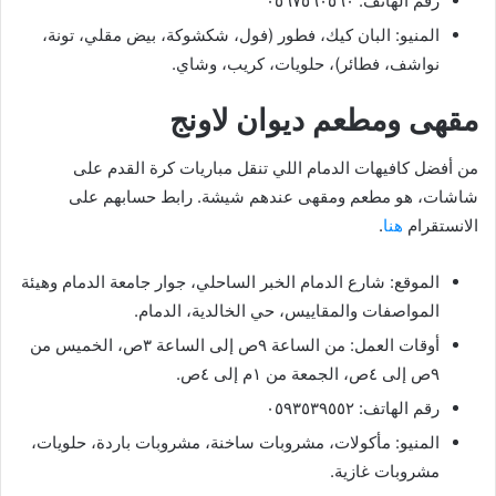
رقم الهاتف: ٠٥٦٧٥٦٠٥٦٠
المنيو: البان كيك، فطور (فول، شكشوكة، بيض مقلي، تونة،
نواشف، فطائر)، حلويات، كريب، وشاي.
مقهى ومطعم ديوان لاونج
من أفضل كافيهات الدمام اللي تنقل مباريات كرة القدم على
شاشات، هو مطعم ومقهى عندهم شيشة. رابط حسابهم على
الانستقرام
هنا
.
الموقع: شارع الدمام الخبر الساحلي، جوار جامعة الدمام وهيئة
المواصفات والمقاييس، حي الخالدية، الدمام.
أوقات العمل: من الساعة ٩ص إلى الساعة ٣ص، الخميس من
٩ص إلى ٤ص، الجمعة من ١م إلى ٤ص.
رقم الهاتف: ٠٥٩٣٥٣٩٥٥٢
المنيو: مأكولات، مشروبات ساخنة، مشروبات باردة، حلويات،
مشروبات غازية.